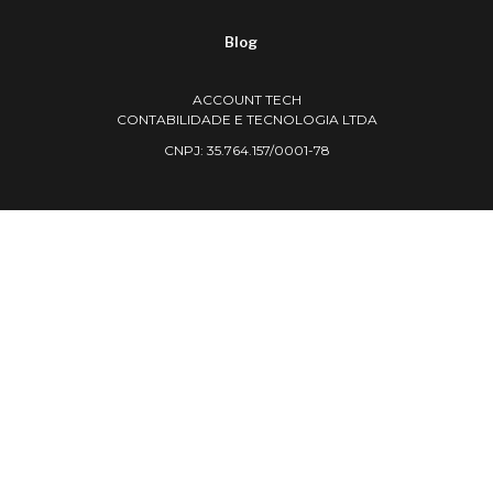
Blog
ACCOUNT TECH
CONTABILIDADE E TECNOLOGIA LTDA
CNPJ: 35.764.157/0001-78