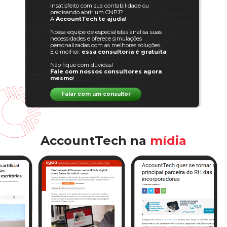
Insatisfeito com sua contabilidade ou
precisando abrir um CNPJ?
A
AccountTech te ajuda
!
Nossa equipe de especialistas analisa suas
necessidades e oferece simulações
personalizadas com as melhores soluções.
E o melhor:
essa consultoria é gratuita
!
Não fique com dúvidas!
Fale com nossos consultores agora
mesmo
!
Falar com um consultor
AccountTech na
mídia