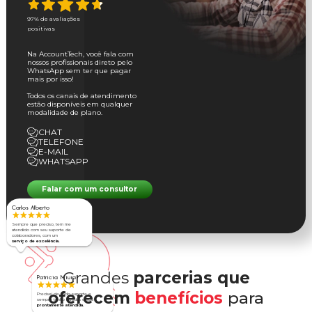
97% de avaliações
positivas
Na AccountTech, você fala com
nossos profissionais direto pelo
WhatsApp sem ter que pagar
mais por isso!
Todos os canais de atendimento
estão disponíveis em qualquer
modalidade de plano.
CHAT
TELEFONE
E-MAIL
WHATSAPP
Falar com um consultor
Carlos Alberto
Sempre que preciso, tem me
atendido com seu suporte de
colaboradores, com um
serviço de excelência.
Grandes
parcerias que
Patricia Miura
oferecem
benefícios
para
Precisei de todo suporte e
sempre tenho dúvidas e sou
prontamente atendida.