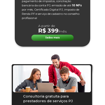
pagamento de impostos, conciliação
bancária da conta PJ, emissão de até
10 NFs
por mês, Certificado Digital PJ, imposto de
Renda PF e serviço de cadastro no conselho
profissional
A partir de
R$ 399
/mês
Saiba mais
Consultoria gratuita para
prestadores de serviços PJ