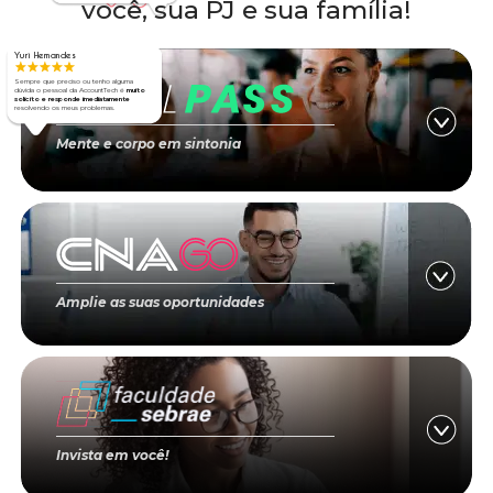
você, sua PJ e sua família!
Yuri Hernandes
Sempre que preciso ou tenho alguma
dúvida o pessoal da AccountTech é
muito
solicito e responde imediatamente
resolvendo os meus problemas.
Mente e corpo em sintonia
Amplie as suas oportunidades
Invista em você!