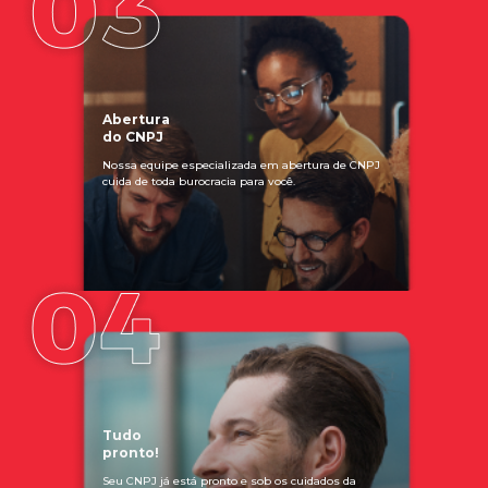
Abertura
do CNPJ
Nossa equipe especializada em abertura de CNPJ
cuida de toda burocracia para você.
Tudo
pronto!
Seu CNPJ já está pronto e sob os cuidados da