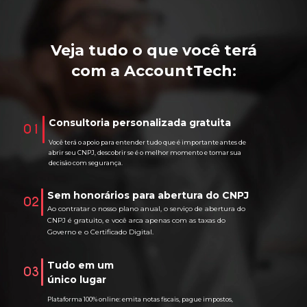
Veja tudo o que você terá
com a AccountTech:
Consultoria personalizada gratuita
01
Você terá o apoio para entender tudo que é importante antes de
abrir seu CNPJ, descobrir se é o melhor momento e tomar sua
decisão com segurança.
Sem honorários para abertura do CNPJ
02
Ao contratar o nosso plano anual, o serviço de abertura do
CNPJ é gratuito, e você arca apenas com as taxas do
Governo e o Certificado Digital.
Tudo em um
03
único lugar
Plataforma 100% online: emita notas fiscais, pague impostos,