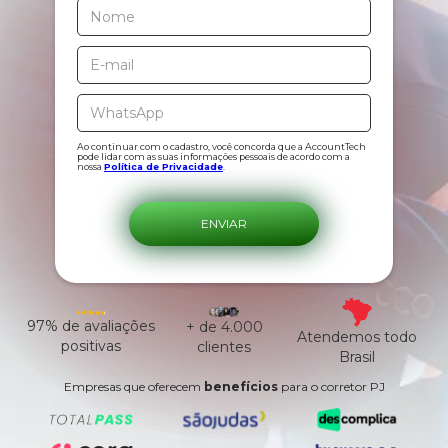
Ao continuar com o cadastro, você concorda que a AccountTech
pode lidar com as suas informações pessoais de acordo com a
nossa
Política de Privacidade
.
97% de avaliações
+ de 4.000
Atendemos todo
positivas
clientes
Brasil
Empresas que oferecem
benefícios
para o corretor PJ