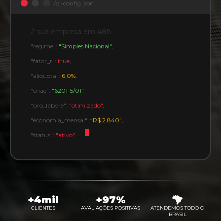
../pj-config.json
// sua empresa em 48h
"regime":
"Simples Nacional"
,
"fator_r":
true
,
"aliquota":
6.0%
,
"cnae":
"6201-5/01"
,
"pro_labore":
"otimizado"
,
"economia_mensal":
“R$ 2.840”
,
"status":
"ativo"
+4mil
+97%
CLIENTES
AVALIAÇÕES POSITIVAS
ATENDEMOS TODO O
BRASIL