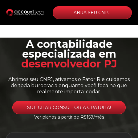
ABRA SEU CNPJ
A
c
o
n
t
a
b
i
l
i
d
a
d
e
e
s
p
e
c
i
a
l
i
z
a
d
a
e
m
d
e
s
e
n
v
o
l
v
e
d
o
r
P
J
Abrimos seu CNPJ, ativamos o Fator R e cuidamos
de toda burocracia enquanto você foca no que
realmente importa: codar.
SOLICITAR CONSULTORIA GRATUITA!
Ver planos a partir de R$159/mês