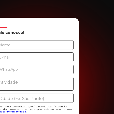
ale conosco!
continuar com o cadastro, você concorda que a AccountTech
e lidar com as suas informações pessoais de acordo com a nossa
ítica de Privacidade
.