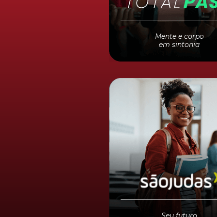
mental em alta! São
+15 m
academias e studio
s,
incluindo as redes
Smart 
Bio Ritmo
.
Mente e corpo
em sintonia
Seu futuro
com desconto
Estude em uma das três
melhores universidades
privadas de São Paulo co
descontos de até 80%
.
Seu futuro