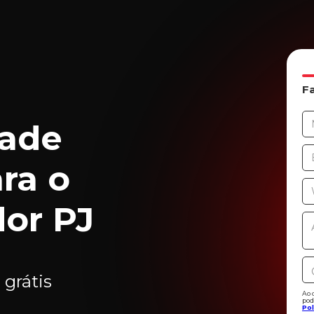
F
dade
ara o
or PJ
 grátis
Ao 
pod
Pol