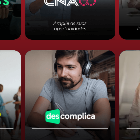
Facu
il
para novas oportunidades!
paga
Economize 35% nos planos
garan
Fit
e
anuais SILVER e GOLD da
Aprov
CNA GO.
Amplie as suas
I
oportunidades
Aprender nunca
Conta
foi tão fácil
PJ se
Aproveite
20% de desconto
Abra 
em todos os cursos
e receba
gratu
m
certificação gratuita em cursos
inte
livres.
da A