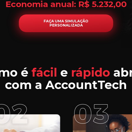
Economia anual: R$ 5.232,00
FAÇA UMA SIMULAÇÃO
PERSONALIZADA
omo é
fácil
e
rápido
abr
com a AccountTech