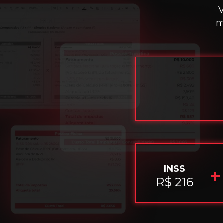
V
m
INSS
+
R$ 216