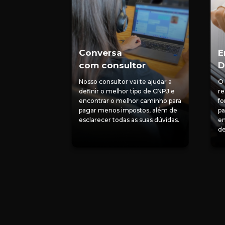
Conversa
E
com consultor
D
Nosso consultor vai te ajudar a
O 
definir o melhor tipo de CNPJ e
re
encontrar o melhor caminho para
fo
pagar menos impostos, além de
pa
esclarecer todas as suas dúvidas.
em
de