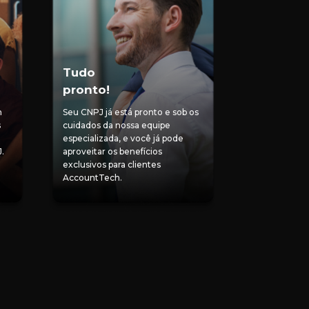
Tudo
pronto!
m
Seu CNPJ já está pronto e sob os
s
cuidados da nossa equipe
especializada, e você já pode
J.
aproveitar os benefícios
exclusivos para clientes
AccountTech.