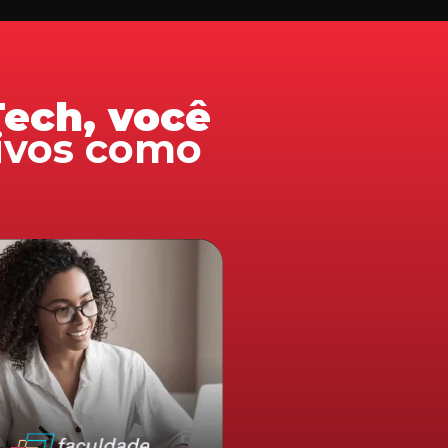
ech, você
sivos como
ta em você!
te AccountTech garante
e desconto nos cursos da