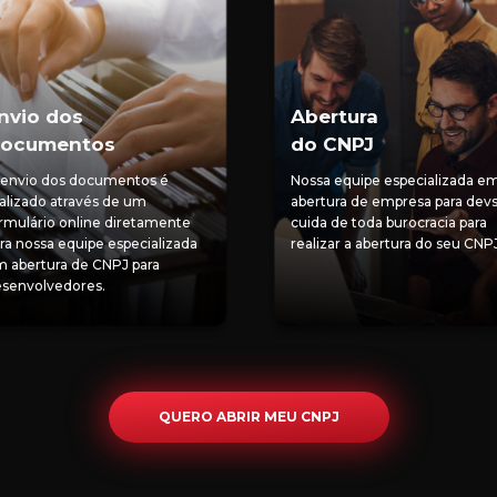
nvio dos
Abertura
ocumentos
do CNPJ
envio dos documentos é
Nossa equipe especializada e
alizado através de um
abertura de empresa para dev
rmulário online diretamente
cuida de toda burocracia para
ra nossa equipe especializada
realizar a abertura do seu CNP
 abertura de CNPJ para
senvolvedores.
QUERO ABRIR MEU CNPJ