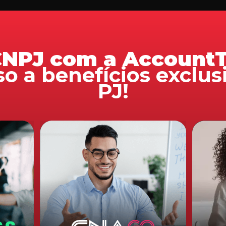
 CNPJ com a AccountT
so a benefícios exclu
PJ!
Amplie as suas
Invis
oportunidades
Clien
20% d
a e
Domine o inglês e abra portas