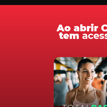
Ao abrir
tem
aces
Mente e corpo
em sintonia
Mantenha sua saúde físic