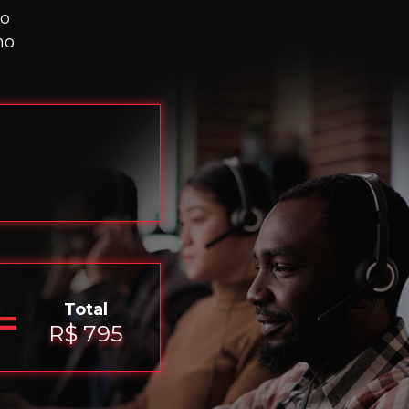
to
mo
Total
=
R$ 795