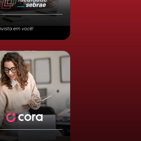
ldade Sebrae. Em
mentos parcelados você
te +5% e +10% à vista.
eite!
nvista em você!
 digital
m taxas
sua conta digital PJ
itamente e aproveite a
gração com a plataforma
ccountTech
.