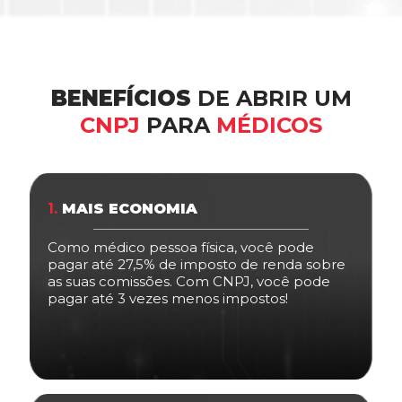
BENEFÍCIOS
DE ABRIR UM
CNPJ
PARA
MÉDICOS
1.
MAIS ECONOMIA
Como médico pessoa física, você pode
pagar até 27,5% de imposto de renda sobre
as suas comissões. Com CNPJ, você pode
pagar até 3 vezes menos impostos!