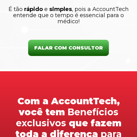
É tão
rápido
e
simples
, pois a AccountTech
entende que o tempo é essencial para o
médico!
FALAR COM CONSULTOR
Com a AccountTech,
você tem
Benefícios
exclusivos
que fazem
toda a diferença
para