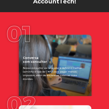
AccountTech!
Conversa
com consultor
Nosso consultor vai te ajudar a definir o melhor
caminho e tipo de CNPJ para pagar menos
impostos, além de esclarecer todas as suas
dúvidas.