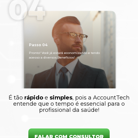
Passo 04
Pronto! Você já estará economizando e tendo
acesso a diversos Benefícios!
É tão
rápido
e
simples
, pois a AccountTech
entende que o tempo é essencial para o
profissional da saúde!
FALAR COM CONSULTOR