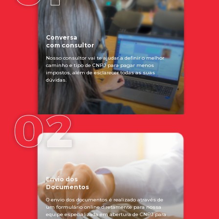
Conversa
com consultor
Nosso consultor vai te ajudar a definir o melhor
caminho e tipo de CNPJ para pagar menos
impostos, além de esclarecer todas as suas
dúvidas.
Envio dos
Documentos
O envio dos documentos é realizado através de
um formulário online diretamente para nossa
equipe especializada em abertura de CNPJ para