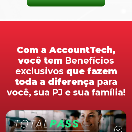
Com a AccountTech,
você tem
Benefícios
exclusivos
que fazem
toda a diferença
para
você, sua PJ e sua família!