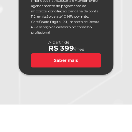
Prioridade na Assessoria e Atendimento,
agendamento do pagamento de
impostos, conciliação bancária da conta
PJ, emissão de até 10 NFs por mês,
Certificado Digital PJ, imposto de Renda
PF e serviço de cadastro no conselho
profissional
A partir de
R$ 399
/mês
Saber mais