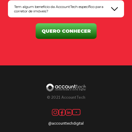
Tem algum benefício da AccountTech específico para
corretor de imóveis?
QUERO CONHECER
© 2021 AccountTech
@accounttechdigital