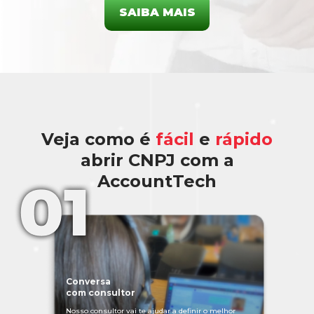
SAIBA MAIS
Veja como é
fácil
e
rápido
abrir CNPJ com a
AccountTech
Conversa
com consultor
Nosso consultor vai te ajudar a definir o melhor