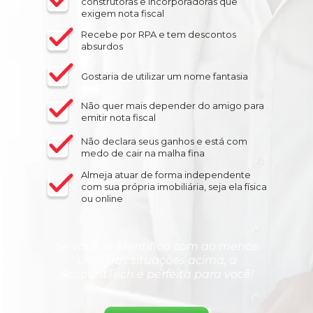
construtoras e incorporadoras que
exigem nota fiscal
Recebe por RPA e tem descontos
absurdos
Gostaria de utilizar um nome fantasia
Não quer mais depender do amigo para
emitir nota fiscal
Não declara seus ganhos e está com
medo de cair na malha fina
Almeja atuar de forma independente
com sua própria imobiliária, seja ela física
ou online
Se você se identifica com ao menos
uma das situações acima, a
AccountTech é perfeita para você!