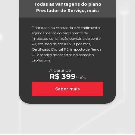
Todas as vantagens do plano
Prestador de Serviço, mais:
Prioridade na Assessoria e Atendimento,
agendamento do pagamento de
impostos, conciliação bancária da conta
PJ, emissão de até 10 NFs por mês,
Certificado Digital PJ, imposto de Renda
PF e serviço de cadastro no conselho
profissional
A partir de
R$ 399
/mês
Saber mais