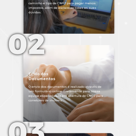
caminho e tipo de CNPJ para pagar menos
impostos, além de esclarecer todas as suas
dúvidas.
Envio dos
Documentos
O envio dos documentos é realizado através de
um formulário online diretamente para nossa
equipe especializada em abertura de CNPJ para
corretores de imóveis.