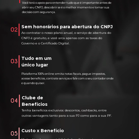
Você terá o apoio para entender tudo que é importante antes de
abrir seu CNPJ, descobrir se é o melhor momento e tomar sua
decisão com segurança.
Sem honorários para abertura do CNPJ
02
Ao contratar o nosso plano anual, o serviço de abertura do
CNPJ é gratuito, e você arca apenas com as taxas do
Governo e o Certificado Digital.
Tudo em um
03
único lugar
Plataforma 100% online: emita notas fiscais, pague impostos,
acesse benefícios, contrate serviços e fale com o seu contador onde
e quando quiser.
Clube de
04
Benefícios
Tenha benefícios exclusivos: descontos, cashbacks, entre
outras vantagens tanto para a sua PJ como para a sua PF.
Custo x Benefício
05