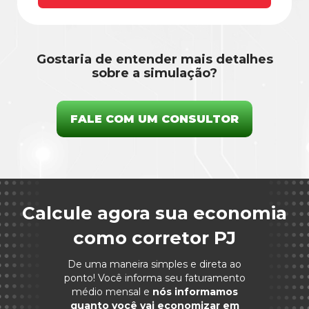
Gostaria de entender mais detalhes
sobre a simulação?
FALE COM UM CONSULTOR
Calcule agora sua economia
como corretor PJ
De uma maneira simples e direta ao
ponto! Você informa seu faturamento
médio mensal e
nós informamos
quanto você vai economizar em