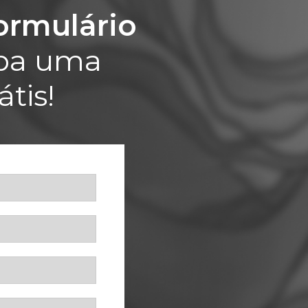
ormulário
eba uma
átis!