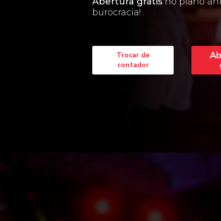
Abertura grátis
no plano an
burocracia!
Ab
Trocar de
contador