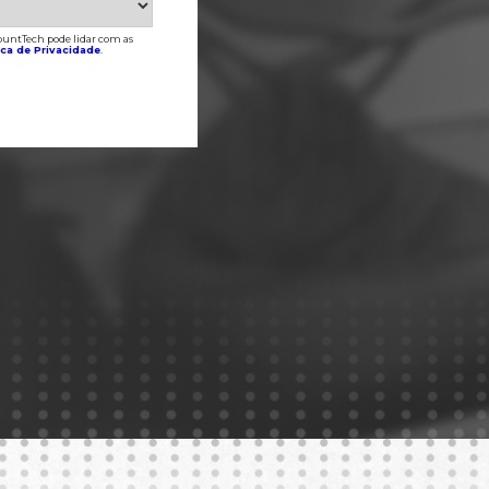
ountTech pode lidar com as
ica de Privacidade
.