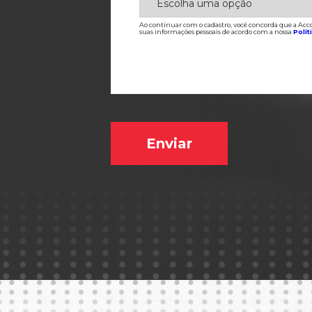
Ao continuar com o cadastro, você concorda que a Acc
suas informações pessoais de acordo com a nossa
Polít