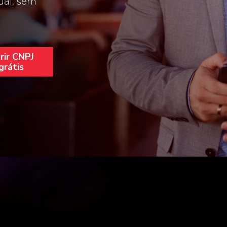
ual, sem
rir CNPJ
grátis