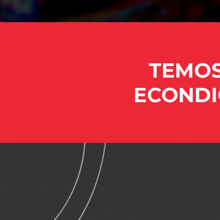
TEMO
ECO
NDI