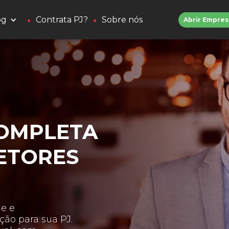
•
•
og
Contrata PJ?
Sobre nós
Abrir Empres
OMPLETA
ETORES
e e
ão para sua PJ.