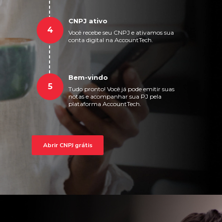
CNPJ ativo
4
Você recebe seu CNPJ e ativamos sua
conta digital na AccountTech.
Bem-vindo
5
Tudo pronto! Você já pode emitir suas
notas e acompanhar sua PJ pela
plataforma AccountTech.
Abrir CNPJ grátis