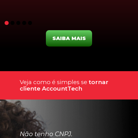
SAIBA MAIS
Veja como é simples se
tornar
cliente AccountTech
Não tenho CNPJ.