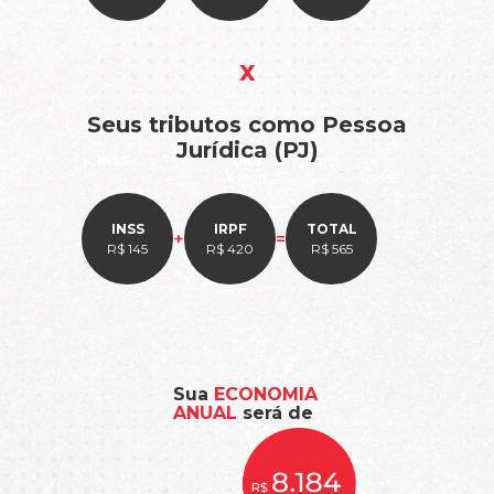
x
Seus tributos como Pessoa
Jurídica (PJ)
INSS
IRPF
TOTAL
+
=
R$ 145
R$ 420
R$ 565
Sua
ECONOMIA
ANUAL
será de