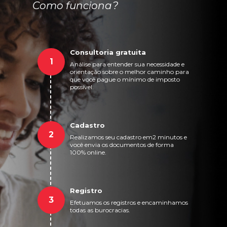
Como funciona?
Consultoria gratuita
1
Análise para entender sua necessidade e
orientação sobre o melhor caminho para
que você pague o mínimo de imposto
possível.
Cadastro
2
Realizamos seu cadastro em2 minutos e
você envia os documentos de forma
100% online.
Registro
3
Efetuamos os registros e encaminhamos
todas as burocracias.