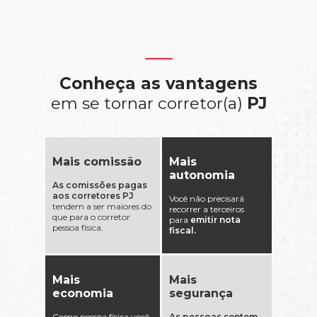
Conheça as vantagens
em se tornar corretor(a)
PJ
Mais comissão
Mais
autonomia
As comissões pagas
aos corretores PJ
Você não precisará
tendem a ser maiores do
recorrer a terceiros
que para o corretor
para
emitir nota
pessoa física.
fiscal.
Mais
Mais
economia
segurança
Como pessoa física você
As pessoas sentem