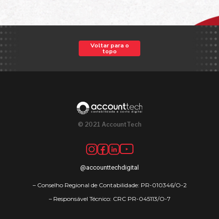
Voltar para o
topo
© 2021 AccountTech
@accounttechdigital
– Conselho Regional de Contabilidade: PR-010346/O-2
– Responsável Técnico: CRC PR-045113/O-7