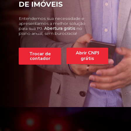
DE IMÓVEIS
Entendemos sua necessidade e
apresentamos a melhor solução
para sua PJ.
Abertura grátis
no
plano anual, sem burocracia!
Abrir CNPJ
Trocar de
contador
grátis