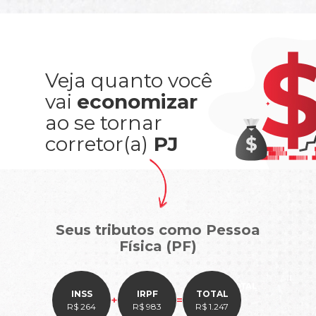
Veja quanto você
vai
economizar
ao se tornar
corretor(a)
PJ
Seus tributos como Pessoa
Física (PF)
INSS
IRPF
TOTAL
+
=
R$ 264
R$ 983
R$ 1.247