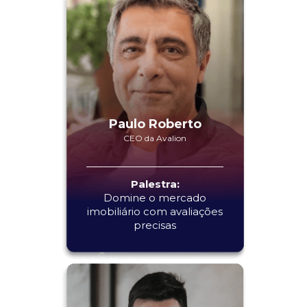
Paulo Roberto
CEO da Avalion
Palestra:
Domine o mercado
imobiliário com avaliações
precisas