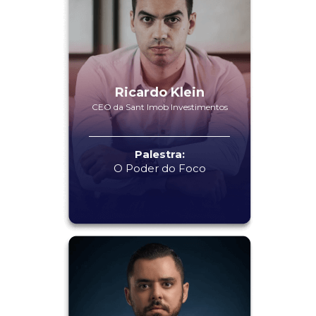
Ricardo Klein
CEO da Sant Imob Investimentos
Palestra:
O Poder do Foco