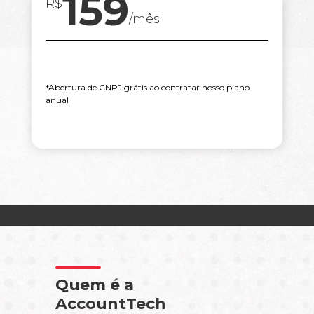
159
R$
/mês
*Abertura de CNPJ grátis ao contratar nosso plano
anual
Quem é a
AccountTech