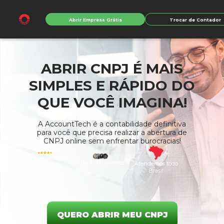
Abrir Empresa Grátis
Trocar de Contador
ABRIR CNPJ É MAIS
SIMPLES E RÁPIDO DO
QUE VOCÊ IMAGINA!
A AccountTech é a contabilidade definitiva
para você que precisa realizar a abertura de
CNPJ
online sem enfrentar burocracias!
97% de avaliações
+ de 4.000 clientes
Atendemos todo
positivas
Brasil
QUERO ABRIR MEU CNPJ