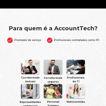
Para quem é a AccountTech?
Prestador de serviço
Profissionais contratados como PJ
Corretoresde
Profissionais
Corretoresde
imóveis
de TI
seguros
Personal
Nutricionistas
Representantes
Trainers
comerciais