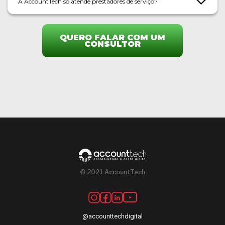
A AccountTech só atende prestadores de serviço?
QUERO FALAR COM UM
CONSULTOR
© 2021 AccountTech
@accounttechdigital