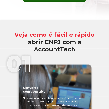
Veja como é
fácil
e
rápido
abrir CNPJ com a
AccountTech
Conversa
com consultor
Nosso consultor vai te ajudar a definir o melhor
caminho e tipo de CNPJ para pagar menos
impostos, além de esclarecer todas as suas
dúvidas.