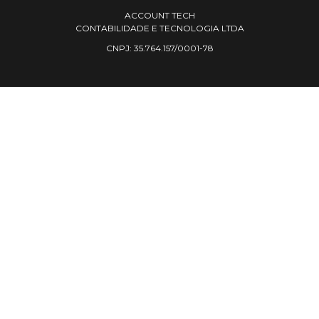
ACCOUNT TECH
CONTABILIDADE E TECNOLOGIA LTDA
CNPJ: 35.764.157/0001-78