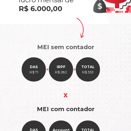
R$ 6.000,00
MEI sem contador
DAS
IRPF
TOTAL
+
=
R$ 71
R$ 282
R$ 353
x
MEI com contador
DAS
Account
TOTAL