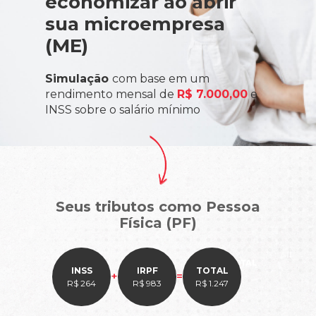
economizar ao abrir
sua microempresa
(ME)
Simulação
com base em um
rendimento mensal de
R$ 7.000,00
e
INSS sobre o salário mínimo
Seus tributos como Pessoa
Física (PF)
INSS
IRPF
TOTAL
+
=
R$ 264
R$ 983
R$ 1.247