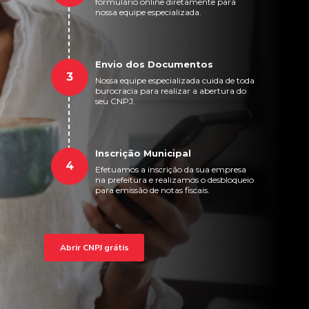
formulário online diretamente para
nossa equipe especializada.
Envio dos Documentos
3
Nossa equipe especializada cuida de toda
burocracia para realizar a abertura do
seu CNPJ.
Inscrição Municipal
4
Efetuamos a inscrição da sua empresa
na prefeitura e realizamos o desbloqueio
para emissão de notas fiscais.
Abrir CNPJ grátis