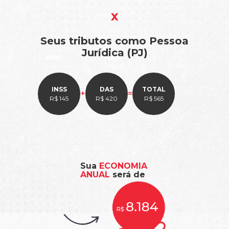
x
Seus tributos como Pessoa
Jurídica (PJ)
INSS
DAS
TOTAL
+
=
R$ 145
R$ 420
R$ 565
Sua
ECONOMIA
ANUAL
será de