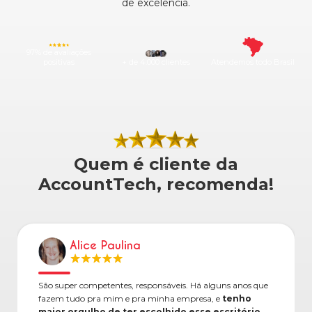
de excelência.
97% de avaliações
positivas
+ de 4.000 clientes
Atendemos todo Brasil
Quem é cliente da
AccountTech, recomenda!
Alice Paulina
São super competentes, responsáveis. Há alguns anos que
fazem tudo pra mim e pra minha empresa, e
tenho
maior orgulho de ter escolhido esse escritório