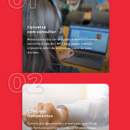
Conversa
com consultor
Nosso consultor vai te ajudar a definir o melhor
caminho e tipo de CNPJ para pagar menos
impostos, além de esclarecer todas as suas
dúvidas.
Envio dos
Documentos
O envio dos documentos é realizado através de
um formulário online diretamente para nossa