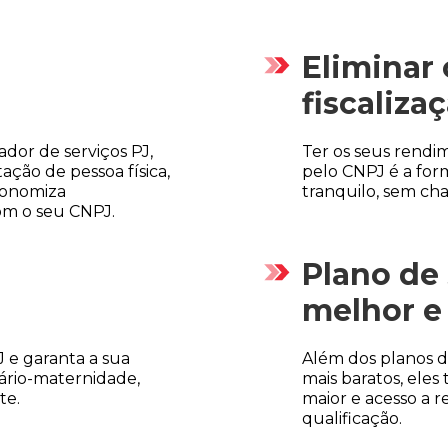
Eliminar 
fiscaliza
ador de serviços PJ,
Ter os seus rendi
ação de pessoa física,
pelo CNPJ é a form
conomiza
tranquilo, sem cha
om o seu CNPJ.
Plano de
melhor e
 e garanta a sua
Além dos planos d
lário-maternidade,
mais baratos, el
te.
maior e acesso a 
qualificação.