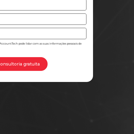
 AccountTech pode lidar com as suas informações pessoais de