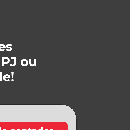
es
 PJ ou
de!