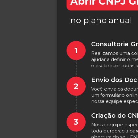
Abrir CNPJ Gr
no plano anual
Consultoria Gr
1
Realizamos uma cons
ajudar a definir o 
e esclarecer todas a
Envio dos Do
2
Você envia os docu
um formulário onli
nossa equipe especi
Criação do CN
3
Nossa equipe especi
toda burocracia para
abertura do seu CN