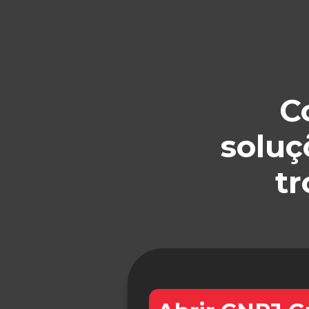
C
soluç
tr