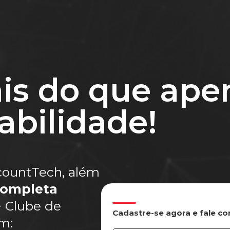
is do que ape
bilidade!
countTech, além
completa
+ Clube de
Cadastre-se agora e fale c
em: