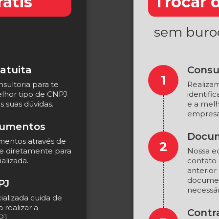
átis
Trocar 
sem buroc
atuita
Consul
1
ultoria para te
Realizam
melhor tipo de CNPJ
identifi
s suas dúvidas.
e a melh
empresa
cumentos
Docum
mentos através de
2
ne diretamente para
Nossa eq
alizada.
contato 
anterior 
documen
PJ
necessár
alizada cuida de
 realizar a
Contr
PJ.