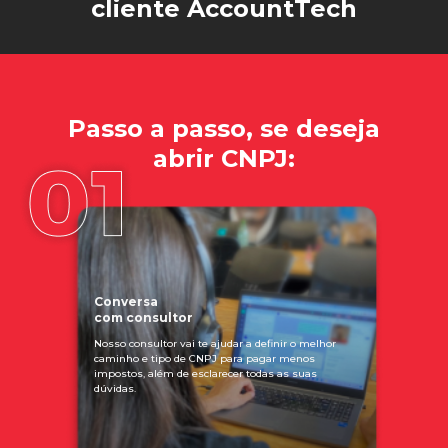
cliente AccountTech
Passo a passo, se deseja
abrir CNPJ:
Conversa
com consultor
Nosso consultor vai te ajudar a definir o melhor
caminho e tipo de CNPJ para pagar menos
impostos, além de esclarecer todas as suas
dúvidas.