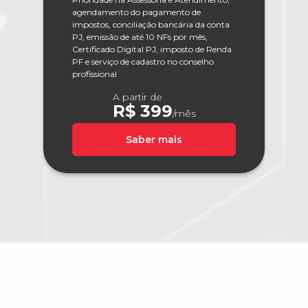
agendamento do pagamento de
impostos, conciliação bancária da conta
PJ, emissão de até 10 NFs por mês,
Certificado Digital PJ, imposto de Renda
PF e serviço de cadastro no conselho
profissional
A partir de
R$ 399
/mês
Saber mais