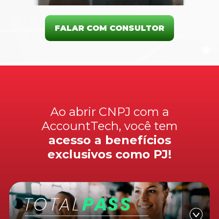
FALAR COM CONSULTOR
Ao abrir CNPJ com a
AccountTech, você tem
acesso a benefícios
exclusivos como PJ!