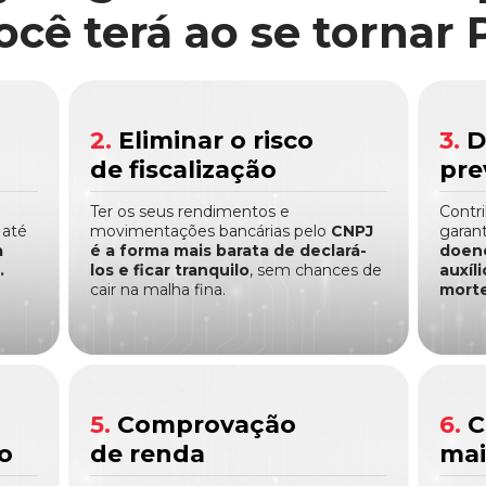
ocê terá ao se tornar 
2.
Eliminar o risco
3.
D
de fiscalização
pre
Ter os seus rendimentos e
Contr
 até
movimentações bancárias pelo
CNPJ
garan
a
é a forma mais barata de declará-
doenç
.
los e ficar tranquilo
, sem chances de
auxíl
cair na malha fina.
morte
5.
Comprovação
6.
C
o
de renda
mai