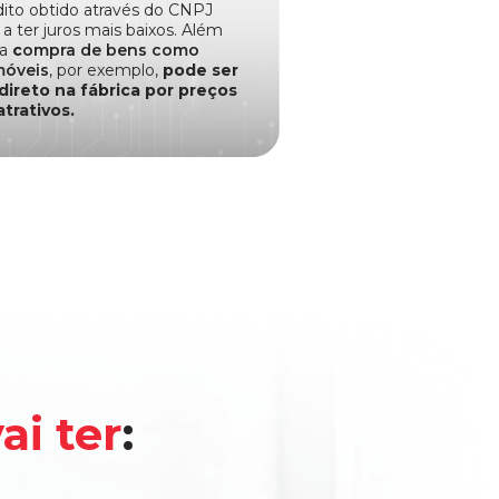
dito obtido através do CNPJ
a ter juros mais baixos. Além
 a
c
ompra de bens como
móveis
, por exemplo,
pode ser
 direto na fábrica por preços
atrativos.
ai ter
: