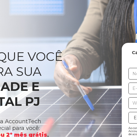
QUE VOCÊ
C
RA SUA
ADE E
TAL PJ
a AccountTech
ial para você:
Ao con
Accou
u 2º mês grátis
.
de ac