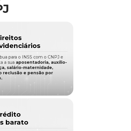
PJ
ireitos
videnciários
ibua para o INSS com o CNPJ e
ta a sua
aposentadoria, auxílio-
a, salário-maternidade,
io reclusão e pensão por
.
rédito
s barato