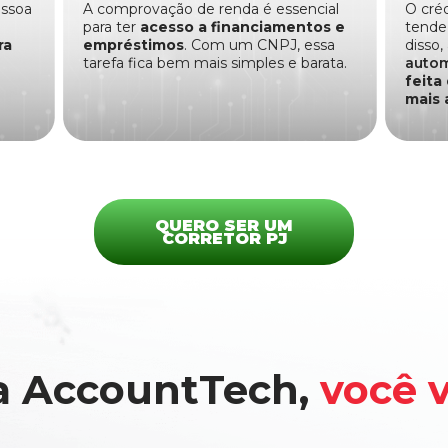
essoa
A comprovação de renda é essencial
O cré
para ter
acesso a financiamentos e
tende 
ra
empréstimos
. Com um CNPJ, essa
disso,
tarefa fica bem mais simples e barata.
auto
feita
mais 
QUERO SER UM
CORRETOR PJ
a AccountTech,
você v