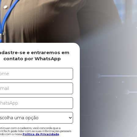
adastre-se e entraremos em
contato por WhatsApp
tinuar com o cadastro, você concorda que a
ntTech pode lidar com as suas informações pessoais
ordo com a nossa
Política de Privacidade
.