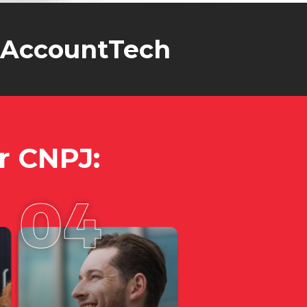
e AccountTech
ir CNPJ: