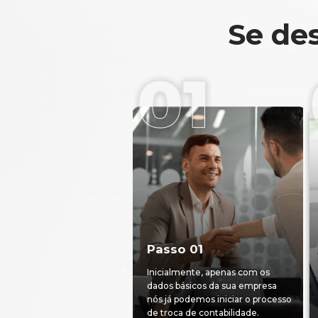
Se des
Passo 01
Inicialmente, apenas com os
dados básicos da sua empresa
nós já podemos iniciar o processo
de troca de contabilidade.