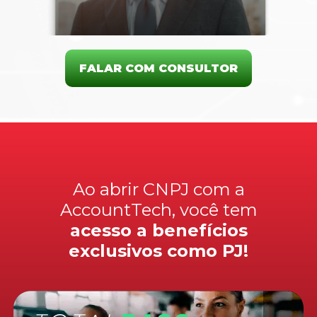
FALAR COM CONSULTOR
Ao abrir CNPJ com a
AccountTech, você tem
acesso a benefícios
exclusivos como PJ!