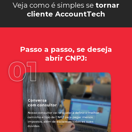
Veja como é simples se
tornar
cliente AccountTech
Passo a passo, se deseja
abrir CNPJ:
Conversa
com consultor
Nosso consultor vai te ajudar a definir o melhor
caminho e tipo de CNPJ para pagar menos
impostos, além de esclarecer todas as suas
dúvidas.