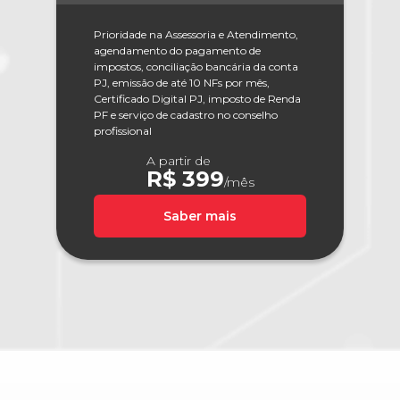
Prioridade na Assessoria e Atendimento,
agendamento do pagamento de
impostos, conciliação bancária da conta
PJ, emissão de até 10 NFs por mês,
Certificado Digital PJ, imposto de Renda
PF e serviço de cadastro no conselho
profissional
A partir de
R$ 399
/mês
Saber mais