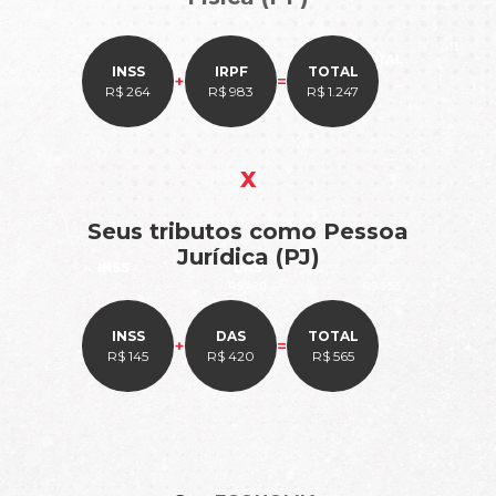
INSS
IRPF
TOTAL
+
=
R$ 264
R$ 983
R$ 1.247
x
Seus tributos como Pessoa
Jurídica (PJ)
INSS
DAS
TOTAL
+
=
R$ 145
R$ 420
R$ 565