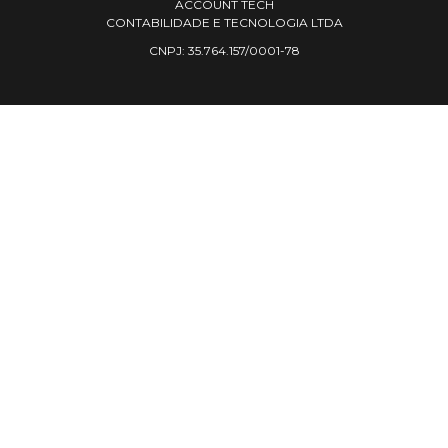
ACCOUNT TECH
CONTABILIDADE E TECNOLOGIA LTDA
CNPJ: 35.764.157/0001-78