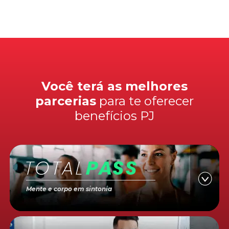
Você terá as melhores
parcerias
para te oferecer
benefícios PJ
Mente e corpo em sintonia