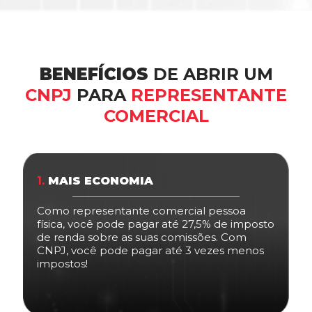
BENEFÍCIOS
DE ABRIR UM
CNPJ
PARA
REPRESENTANTE
COMERCIAL
1.
MAIS ECONOMIA
Como representante comercial pessoa
física, você pode pagar até 27,5% de imposto
de renda sobre as suas comissões. Com
CNPJ, você pode pagar até 3 vezes menos
impostos!