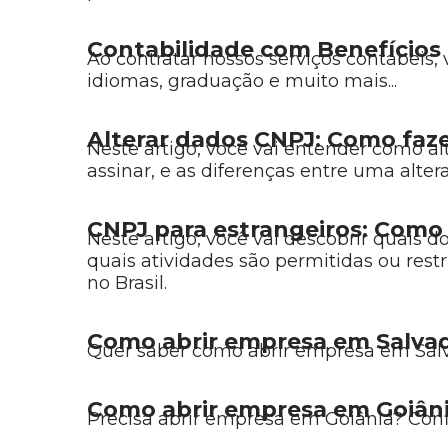
Contabilidade com Benefícios 
Ao contratar nossos serviços contábeis
idiomas, graduação e muito mais...
Alterar dados CNPJ: Como faze
Neste artigo, você vai entender como a
assinar, e as diferenças entre uma alter
CNPJ para estrangeiros: Como 
Neste artigo, você vai descobrir quais 
quais atividades são permitidas ou restr
no Brasil.
Como abrir empresa em Salva
Quer saber como abrir empresa em Salva
Como abrir empresa em Goiân
Precisa abrir empresa em Goiânia? Confi