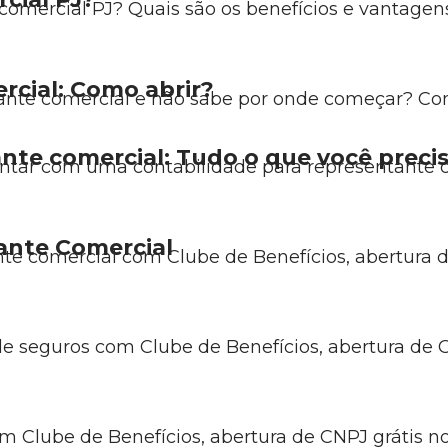
omercial PJ? Quais são os benefícios e vantagens
rcial: Como abrir?
ante comercial e não sabe por onde começar? Conf
nte comercial: Tudo o que você preci
ontar com uma contabilidade para representante 
ante Comercial
te comercial com Clube de Benefícios, abertura d
de seguros com Clube de Benefícios, abertura de C
 Clube de Benefícios, abertura de CNPJ grátis no 