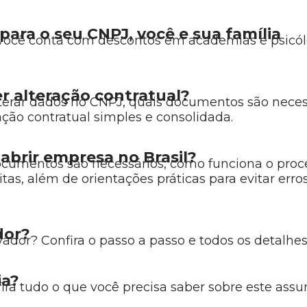
para o seu CNPJ, você e sua família
, você conta com descontos em academias e psicól
r alteração contratual?
lterar dados no CNPJ, quais documentos são nece
ação contratual simples e consolidada.
abrir empresa no Brasil?
documentos são necessários, como funciona o proce
itas, além de orientações práticas para evitar erro
dor?
dor? Confira o passo a passo e todos os detalhes 
ia?
ra tudo o que você precisa saber sobre este assun