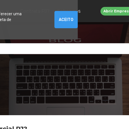
•
•
og
Contrata PJ?
Sobre nós
Abrir Empres
oferecer uma
leta de
ACEITO
cial PJ?