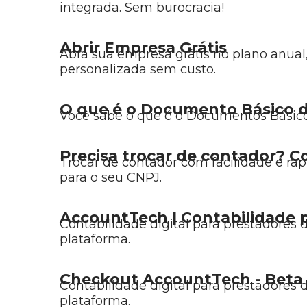
integrada. Sem burocracia!
Abrir Empresa Grátis
Abra sua empresa grátis no plano anual,
personalizada sem custo.
O que é o Documento Básico de
Você sabe o que é o Documentos Básico 
Precisa trocar de contador? 
Trocar de contador com facilidade e ra
para o seu CNPJ.
AccountTech | Contabilidade p
Contabilidade digital para prestadores 
plataforma.
Checkout AccountTech - Beta
Contabilidade digital para prestadores 
plataforma.