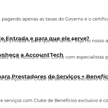
 pagando apenas as taxas do Governo e o certific
 Entrada e para que ele serve?
de Entrada e para que ele serve? Veja no nosso ar
Conheça a AccountTech
pidez é na AccountTech. Conte com especialistas p
ara Prestadores de Serviços + Benefíc
de serviços com Clube de Benefícios exclusivo e co
de serviços com Clube de Benefícios exclusivo e co