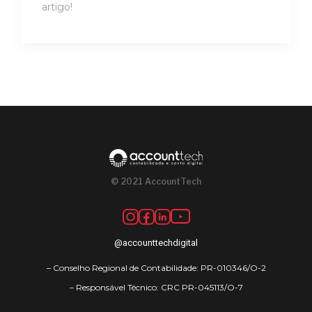
artigo!
© 2021 AccountTech
@accounttechdigital
– Conselho Regional de Contabilidade: PR-010346/O-2
– Responsável Técnico: CRC PR-045113/O-7