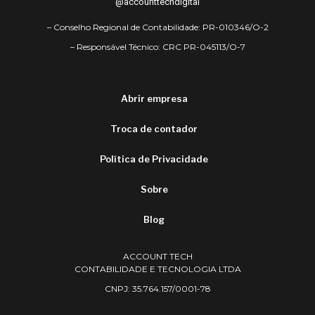
@accounttechdigital
– Conselho Regional de Contabilidade: PR-010346/O-2
– Responsável Técnico: CRC PR-045113/O-7
Abrir empresa
Troca de contador
Política de Privacidade
Sobre
Blog
ACCOUNT TECH
CONTABILIDADE E TECNOLOGIA LTDA
CNPJ: 35.764.157/0001-78