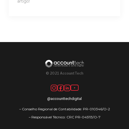
artigo!
© 2021 AccountTech
@accounttechdigital
– Conselho Regional de Contabilidade: PR-010346/O-2
– Responsável Técnico: CRC PR-045113/O-7