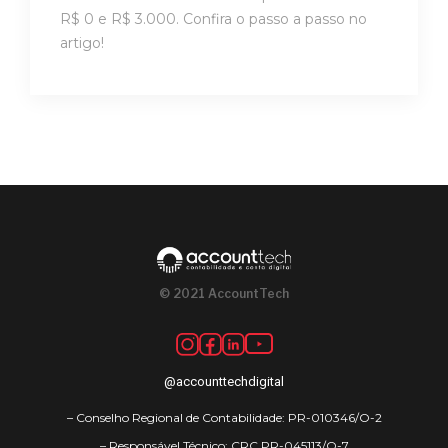
R$ 0 e R$ 3.000. Confira o passo a passo no
artigo!
© 2021 AccountTech
@accounttechdigital
– Conselho Regional de Contabilidade: PR-010346/O-2
– Responsável Técnico: CRC PR-045113/O-7